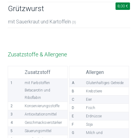
8,00 €
Grützwurst
mit Sauerkraut und Kartoffeln
(3)
Zusatzstoffe & Allergene
Zusatzstoff
Allergen
1
mit Farbstoffen
A
Glutenhaltiges Getreide
Betacarotin und
B
Krebstiere
Riboflabin
C
Eier
2
Konservierungsstoffe
D
Fisch
3
Antioxitationsmittel
E
Erdnüsse
4
Geschmacksverstärker
F
Soja
5
Säuerungsmittel
G
Milch und