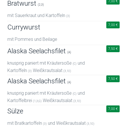
7,00 €
Bratwurst
(2,3)
mit Sauerkraut und Kartoffeln
(3)
7,00 €
Currywurst
mit Pommes und Beilage
7,50 €
Alaska Seelachsfilet
(A)
knusprig paniert mit Kräutersoße
und
(C)
Kartoffeln
Weißkrautsalat
(3)
(3,10)
7,50 €
Alaska Seelachsfilet
(A)
knusprig paniert mit Kräutersoße
und
(C)
Kartoffelbrei
Weißkrautsalat
(1,3,G)
(3,10)
7,00 €
Sülze
mit Bratkartoffeln
und Weißkrautsalat
(3)
(3,10)