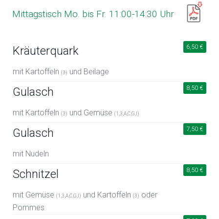
Mittagstisch Mo. bis Fr. 11:00-14:30 Uhr
6,50 €
Kräuterquark
mit Kartoffeln
und Beilage
(3)
8,50 €
Gulasch
mit Kartoffeln
und Gemüse
(3)
(1,3,A,C,G,I)
7,50 €
Gulasch
mit Nudeln
8,50 €
Schnitzel
mit Gemüse
und Kartoffeln
oder
(1,3,A,C,G,I)
(3)
Pommes