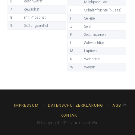
6
geschwärzt
Milchprodukte
7
gewachst
H
Schalenfrüchte (Nüsse)
8
mit Phosphat
I
Sellerie
9
Süßungsmittel
J
Senf
K
Sesamsamen
L
Schwefeldioxid
M
Lupinen
N
Weichtiere
W
Weizen
IMPRESSUM
DATENSCHUTZERKLÄRUNG
AGB
KONTAKT
© Copyright 2024 Zum Land-Wirt